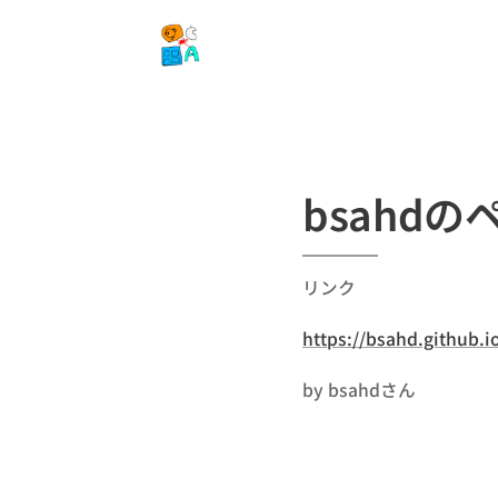
bsahdの
リンク
https://bsahd.github.i
by bsahdさん